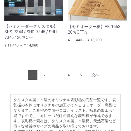
【セミオーダークリスタル】
【セミオーダー楯】AK-1653
SHS-7344 / SHD-7345 / SHU-
20％OFF☆
7346 ” 20％OFF
¥ 11,440 ～ ¥ 13,200
¥ 11,440 ～ ¥ 14,080
1
2
3
4
5
次へ
クリスタル製・木製のオリジナル表彰楯の商品一覧です。表
彰楯の本体にオリジナルの加工ができるセミオーダー商品に
なります。ご希望の文面やロゴ、イラスト、写真の加工も可
能ですので、世界に一つだけの特別な表彰楯が作成できま
す。表彰楯の素材は、クリスタル製、木製楯、天然石製など
様々な材質やサイズの商品を取り揃えております。