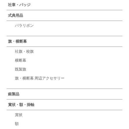
社章・バッジ
式典用品
バラリボン
旗・横断幕
社旗・校旗
横断幕
既製旗
旗・横断幕 周辺アクセサリー
銀製品
賞状・額・掛軸
賞状
額