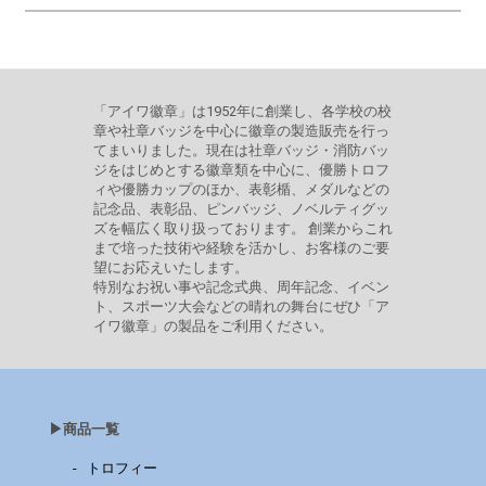
「アイワ徽章」は1952年に創業し、各学校の校
章や社章バッジを中心に徽章の製造販売を行っ
てまいりました。現在は社章バッジ・消防バッ
ジをはじめとする徽章類を中心に、優勝トロフ
ィや優勝カップのほか、表彰楯、メダルなどの
記念品、表彰品、ピンバッジ、ノベルティグッ
ズを幅広く取り扱っております。 創業からこれ
まで培った技術や経験を活かし、お客様のご要
望にお応えいたします。
特別なお祝い事や記念式典、周年記念、イベン
ト、スポーツ大会などの晴れの舞台にぜひ「ア
イワ徽章」の製品をご利用ください。
▶︎商品一覧
トロフィー