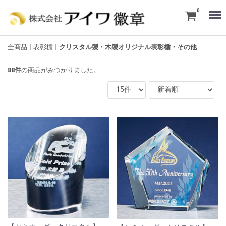
Menu
0
全商品
表彰楯
クリスタル製・木製オリジナル表彰楯・その他
88
件
の商品がみつかりました。